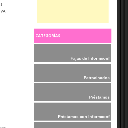
es
IVA
CATEGORÍAS
Fajas de Informconf
Patrocinados
Préstamos
Préstamos con Informconf
mos