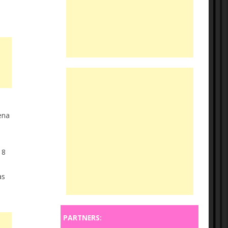
ena
 8
as
PARTNERS: