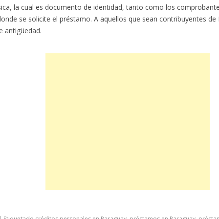
sica, la cual es documento de identidad, tanto como los comprobant
 donde se solicite el préstamo. A aquellos que sean contribuyentes de 
e antigüedad.
|
Etiquetado
créditos personales en Paraguay
,
préstamos en Paraguay
,
présta