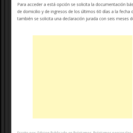
Para acceder a está opción se solicita la documentación bá
de domicilio y de ingresos de los últimos 60 días a la fecha
también se solicita una declaración jurada con seis meses d
Escrito por:
Edicion
Publicado en
Préstamos
,
Préstamos personales